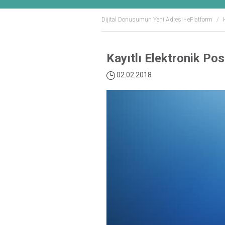
Dijital Donusumun Yeni Adresi - ePlatform
Kayıtlı Elektronik Po
02.02.2018