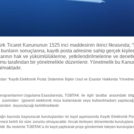
Türk Ticaret Kanununun 1525 inci maddesinin ikinci fıkrasında; “K
bunların sonuçlarına, kayıtlı posta adresine sahip gerçek kişilere
larının hak ve yükümlülüklerine, yetkilendirilmelerine ve denetl
urumu tarafından bir yönetmelikle düzenlenir. Yönetmelik bu Kanu
almaktadır.
fından “Kayıtlı Elektronik Posta Sistemine İlişkin Usul ve Esaslar Hakkında Yönetme
programlarının Uygulama Esasslarında, TÜBİTAK ile ilgili taraflar arasındaki bil
inden (güvenli elektronik imza kullanılarak veya kullanılmadan) yapılacağı, 
nden duyurulacağı belirtilmektedir.
 bazında başvuracak kuruluşlardan ön kayıt aşamasında Kayıtlı Elektronik Posta 
lmesi belirli bir süre zorunlu olmayacaktır. Ancak ilerleyen dönemlerde kuruluşlar
ektir. Bu nedenle TÜBİTAK’a ön kayıt yaptırarak proje göndermek isteyen kuruluşları