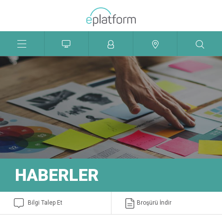
Menü
Aç
Kapat
HABERLER
Bilgi Talep Et
Broşürü İndir