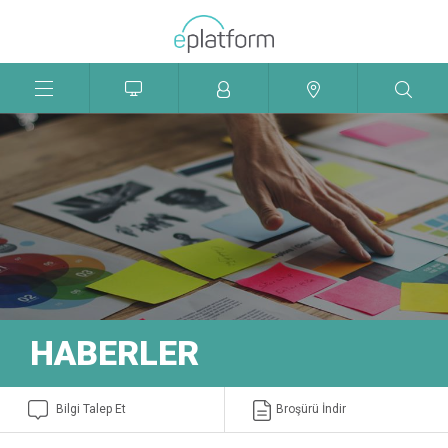
Menü
Aç
Kapat
HABERLER
Bilgi Talep Et
Broşürü İndir