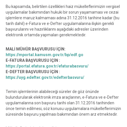
Bu kapsamda, belirtilen özellikleri haiz mükelleflerimizin vergisel
uygulamalar bakımından hukuki bir sorun yaşamaması ve cezai
işlemlere maruz kalmaması adına 31.12.2016 tarihine kadar (bu
tarih dahil) e-Fatura ve e-Defter uygulamalarına ilişkin gerekli
başvurularını ve hazırlıklarını aşağıdaki adresler üzerinden
elektronik ortamda yapmaları gerekmektedir.
MALİ MÜHÜR BAŞVURUSU İÇİN:
https://mportal.kamusm.gov.tr/bp/edf.go
E-FATURA BAŞVURUSU İÇİN :
https://portal.efatura.gov.tr/efaturabasvuru/
E-DEFTER BAŞVURUSU İÇİN :
https://uyg.edefter.gov.tr/edefterbasvuru/
Temin işlemlerinin alabileceği süreler de göz önünde
bulundurularak elektronik imza araçlarının, e-Fatura ve e-Defter
uygulamalarına son başvuru tarihi olan 31.12.2016 tarihinden
önce temin edilmesi, söz konusu uygulamalara mükelleflerimizin
süresinde başvuru yapılması bakımından önem arz etmektedir.