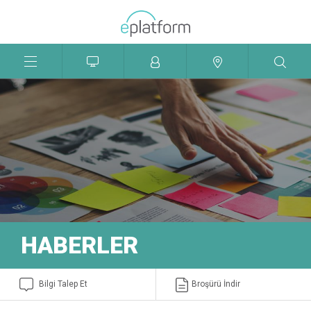
Menü
Aç
Kapat
HABERLER
Bilgi Talep Et
Broşürü İndir