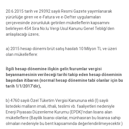
20.6.2015 tarih ve 29392 sayılı Resmi Gazete yayımlanarak
yürürlüğe giren ve e-Fatura ve e-Defter uygulamaları
çerçevesinde zorunluluk getirilen mükelleflerin kapsamını
belirleyen 454 Sıra No.lu Vergi Usul Kanunu Genel Tebliği’den
anlaşılacağı üzere;
a) 2015 hesap dönemi brüt satış hasılatı 10 Milyon TL ve üzeri
olan mükelleflere:
İlgili hesap dönemine ilişkin gelir/kurumlar vergisi
beyannamesinin verileceği tarihi takip eden hesap döneminin
başından itibaren (normal hesap dönemine tabi olanlar için bu
tarih 1/1/2017’dir),
b) 4760 sayılı Özel Tüketim Vergisi Kanununa ekli (I) sayılı
listedeki malların imali, ithali, teslimi vb. faaliyetleri nedeniyle
Enerji Piyasası Düzenleme Kurumu (EPDK)’ndan lisans alan
mükelleflere (Bayilik lisansı olanlar, münhasıran bu lisansa sahip
olmaları nedeniyle bu bent kapsamında değerlendirilmeyecektir.)